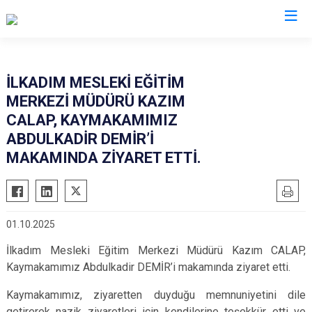
Samsun
İLKADIM MESLEKİ EĞİTİM
MERKEZİ MÜDÜRÜ KAZIM
19 Mayıs
Salıpazarı
CALAP, KAYMAKAMIMIZ
Alaçam
Tekkeköy
ABDULKADİR DEMİR’İ
Asarcık
Terme
MAKAMINDA ZİYARET ETTİ.
Ayvacık
Vezirköprü
Bafra
Yakakent
Çarşamba
Atakum
01.10.2025
Havza
Canik
İlkadım Mesleki Eğitim Merkezi Müdürü Kazım CALAP,
Kavak
İlkadım
Kaymakamımız Abdulkadir DEMİR’i makamında ziyaret etti.
Ladik
Kaymakamımız, ziyaretten duyduğu memnuniyetini dile
getirerek nazik ziyaretleri için kendilerine teşekkür etti ve