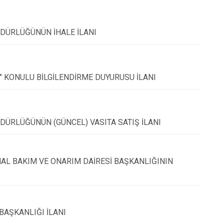
Atakum
Canik
DÜRLÜĞÜNÜN İHALE İLANI
İlkadım
" KONULU BİLGİLENDİRME DUYURUSU İLANI
ÜRLÜĞÜNÜN (GÜNCEL) VASITA SATIŞ İLANI
AL BAKIM VE ONARIM DAİRESİ BAŞKANLIĞININ
BAŞKANLIĞI İLANI