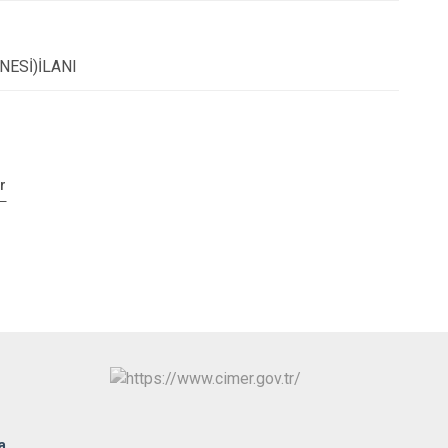
NESİ)İLANI
r
a