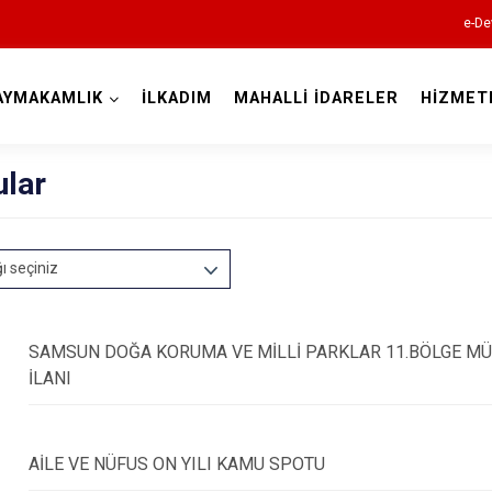
e-De
AYMAKAMLIK
İLKADIM
MAHALLİ İDARELER
HİZMET
Samsun
ular
ğı seçiniz
19 Mayıs
Alaçam
SAMSUN DOĞA KORUMA VE MİLLİ PARKLAR 11.BÖLGE MÜD
İLANI
Asarcık
Ayvacık
Bafra
AİLE VE NÜFUS ON YILI KAMU SPOTU