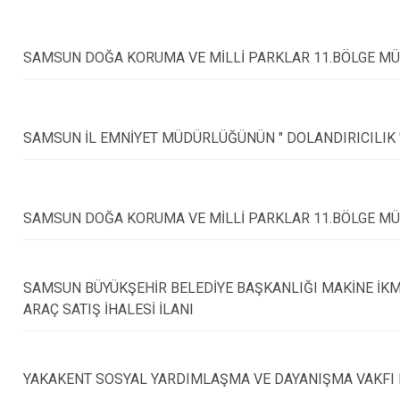
Çarşamba
Havza
SAMSUN DOĞA KORUMA VE MİLLİ PARKLAR 11.BÖLGE MÜ
Kavak
Ladik
SAMSUN İL EMNİYET MÜDÜRLÜĞÜNÜN " DOLANDIRICILIK 
SAMSUN DOĞA KORUMA VE MİLLİ PARKLAR 11.BÖLGE MÜD
SAMSUN BÜYÜKŞEHİR BELEDİYE BAŞKANLIĞI MAKİNE İKM
ARAÇ SATIŞ İHALESİ İLANI
YAKAKENT SOSYAL YARDIMLAŞMA VE DAYANIŞMA VAKFI 