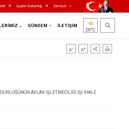
vlet
İçişleri Bakanlığı
Samsun
LERİMİZ
GÜNDEM
İLETİŞİM
26
°C
Salıpazarı
Tekkeköy
ÜRLÜĞÜNÜN AVLAK İŞLETMECİLİĞİ İŞİ İHALE
Terme
Vezirköprü
Yakakent