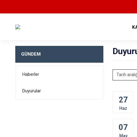
K
Duyur
GÜNDEM
Haberler
Tarih aralı
Duyurular
27
Haz
07
May