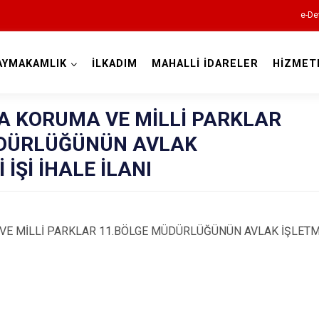
e-De
AYMAKAMLIK
İLKADIM
MAHALLİ İDARELER
HİZMET
Samsun
 KORUMA VE MİLLİ PARKLAR
ÜDÜRLÜĞÜNÜN AVLAK
 İŞİ İHALE İLANI
19 Mayıs
Alaçam
 MİLLİ PARKLAR 11.BÖLGE MÜDÜRLÜĞÜNÜN AVLAK İŞLETMECİ
Asarcık
Ayvacık
Bafra