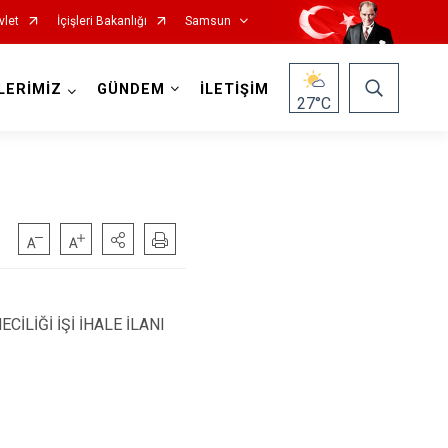
vlet
İçişleri Bakanlığı
Samsun
LERİMİZ
GÜNDEM
İLETİŞİM
27
°C
Salıpazarı
Tekkeköy
LİĞİ İŞİ İHALE İLANI
Terme
Vezirköprü
Yakakent