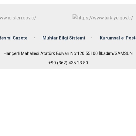
Çarşamba
Havza
Kavak
Ladik
Resmi Gazete
Muhtar Bilgi Sistemi
Kurumsal e-Post
Hançerli Mahallesi Atatürk Bulvarı No:120 55100 İlkadım/SAMSUN
+90 (362) 435 23 80